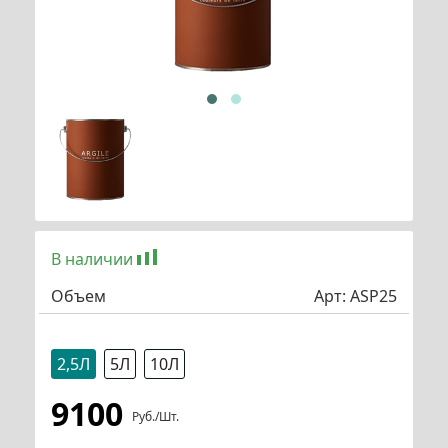
В наличии
Объем
Арт:
ASP25
2,5Л
5Л
10Л
9100
Руб./шт.