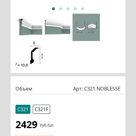
Объем
Арт:
С321 NOBLESSE
С321
С321F
2429
Руб./шт.