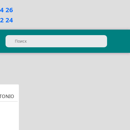
74 26
12 24
NTONIO