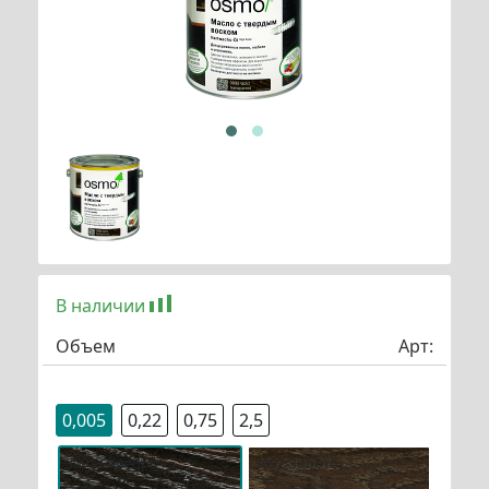
В наличии
Объем
Арт:
0,005
0,22
0,75
2,5
3091 Серебро
3092 Золото