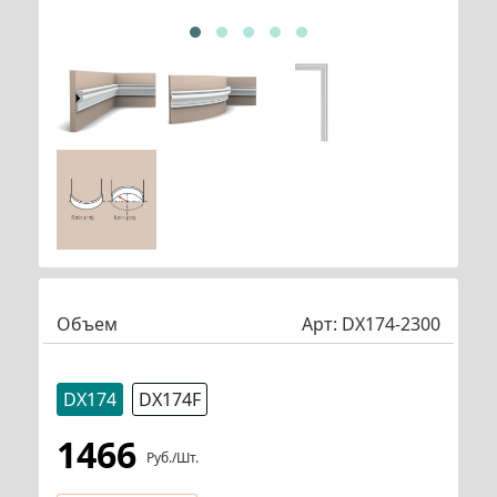
Объем
Арт:
DX174-2300
DX174
DX174F
1466
Руб./шт.