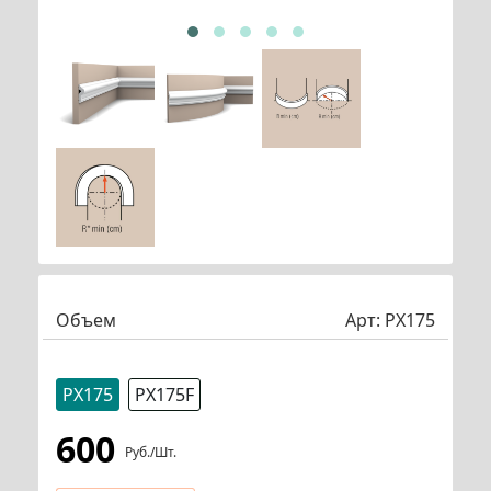
Объем
Арт:
PX175
PX175
PX175F
600
Руб./шт.