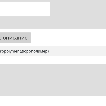
е описание
ropolymer (дюрополимер)