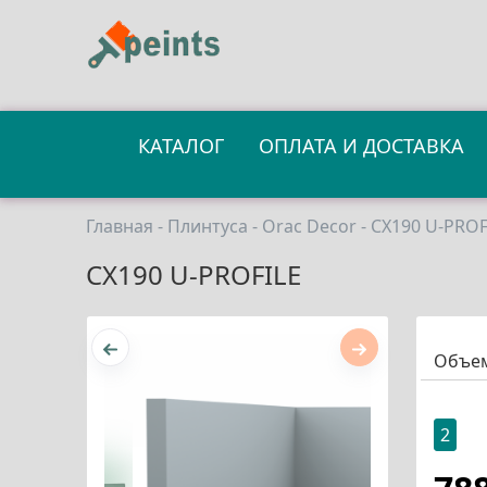
КАТАЛОГ
ОПЛАТА И ДОСТАВКА
Главная
-
Плинтуса
-
Orac Decor
- CX190 U-PROF
CX190 U-PROFILE
Объе
2