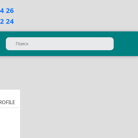
74 26
12 24
ROFILE